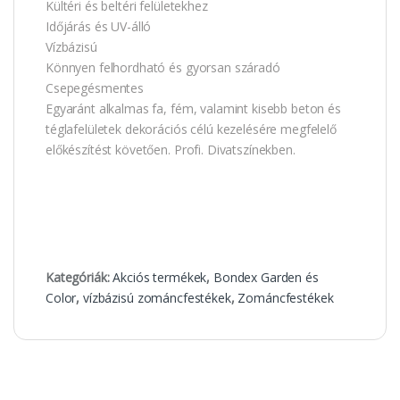
Kültéri és beltéri felületekhez
Időjárás és UV-álló
Vízbázisú
Könnyen felhordható és gyorsan száradó
Csepegésmentes
Egyaránt alkalmas fa, fém, valamint kisebb beton és
téglafelületek dekorációs célú kezelésére megfelelő
előkészítést követően. Profi. Divatszínekben.
Kategóriák:
Akciós termékek
,
Bondex Garden és
Color
,
vízbázisú zománcfestékek
,
Zománcfestékek