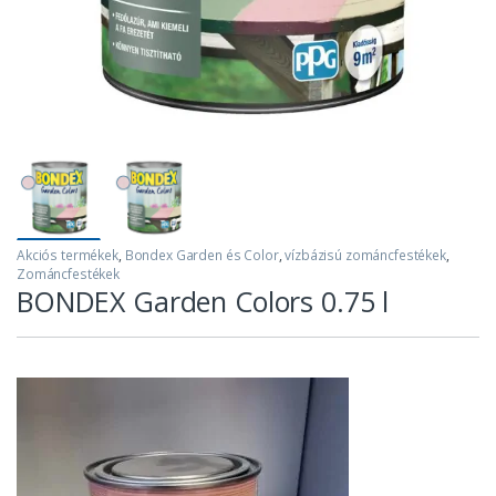
Akciós termékek
,
Bondex Garden és Color
,
vízbázisú zománcfestékek
,
Zománcfestékek
BONDEX Garden Colors 0.75 l