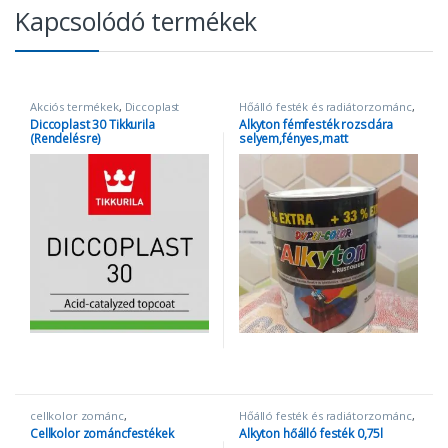
Kapcsolódó termékek
Akciós termékek
,
Diccoplast
Hőálló festék és radiátorzománc
,
Tikkurila
,
Zománcfestékek
Oldószeres zománcfestékek
,
Diccoplast 30 Tikkurila
Alkyton fémfesték rozsdára
Zománcfestékek
(Rendelésre)
selyem,fényes,matt
cellkolor zománc
,
Hőálló festék és radiátorzománc
,
Zománcfestékek
Zománcfestékek
Cellkolor zománcfestékek
Alkyton hőálló festék 0,75l