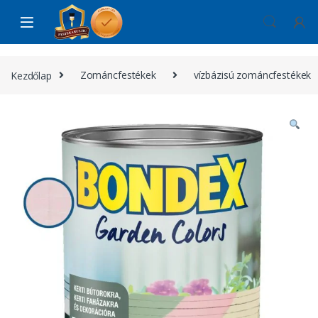
Skip to navigation
Skip to content
Kezdőlap
Zománcfestékek
vízbázisú zománcfestékek